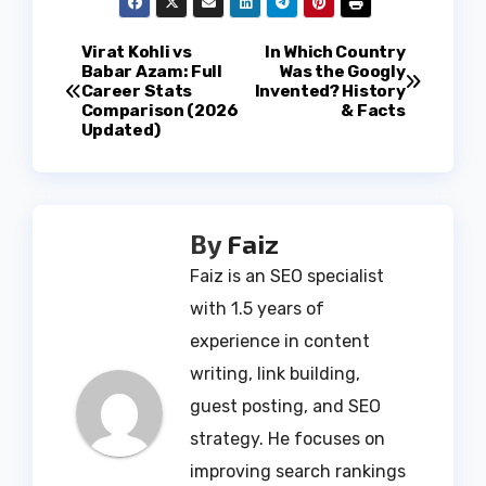
Post
Virat Kohli vs
In Which Country
Babar Azam: Full
Was the Googly
Career Stats
Invented? History
navigation
Comparison (2026
& Facts
Updated)
By
Faiz
Faiz is an SEO specialist
with 1.5 years of
experience in content
writing, link building,
guest posting, and SEO
strategy. He focuses on
improving search rankings