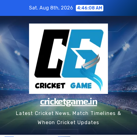
Skip
Sat. Aug 8th, 2026
4:46:09 AM
to
content
cricketgame.in
Latest Cricket News, Match Timelines &
Wheon Cricket Updates